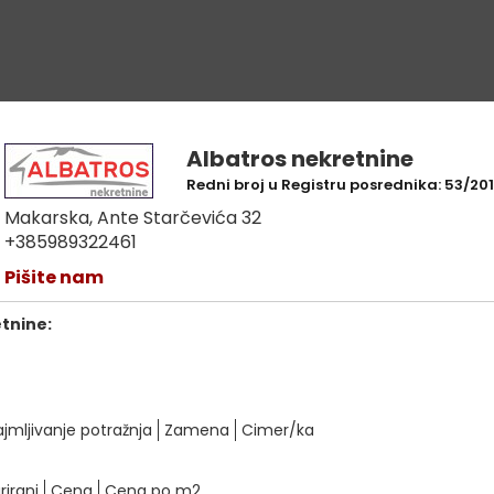
Albatros nekretnine
Redni broj u Registru posrednika: 53/20
Makarska, Ante Starčevića 32
+385989322461
Pišite nam
etnine:
ajmljivanje potražnja
Zamena
Cimer/ka
rirani
Cena
Cena po m2