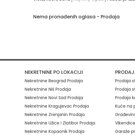
Nema pronađenih oglasa - Prodaja
Brzi link
NEKRETNINE PO LOKACIJI
PRODAJ
Nekretnine Beograd Prodaja
Prodaja 
Nekretnine Niš Prodaja
Prodaja s
Nekretnine Novi Sad Prodaja
Prodaja k
Nekretnine Kragujevac Prodaja
Kuće na p
Nekretnine Zrenjanin Prodaja
Građevins
Nekretnine Užice i Zlatibor Prodaja
Vikendice
Nekretnine Kopaonik Prodaja
Garaže p