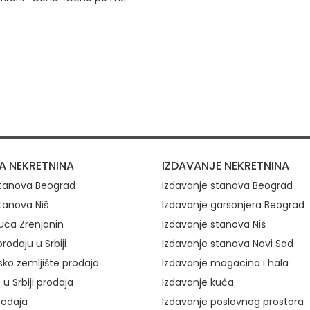
ovi
A NEKRETNINA
IZDAVANJE NEKRETNINA
stanova Beograd
Izdavanje stanova Beograd
tanova Niš
Izdavanje garsonjera Beograd
uća Zrenjanin
Izdavanje stanova Niš
rodaju u Srbiji
Izdavanje stanova Novi Sad
ko zemljište prodaja
Izdavanje magacina i hala
 u Srbiji prodaja
Izdavanje kuća
rodaja
Izdavanje poslovnog prostora