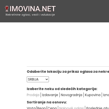
Nekretnine oglasi, vesti i edukacije
Odaberite lokaciju za prikaz oglasa za nekr
Izaberite neku od sledećih kategorija:
Prodaja
Izdavanje
Novogradnja
Kupovina
Izn
Sortiranje na osnovu:
Vrsta/Reon/Cena
Najnoviji oglasi
Poslednje ažu